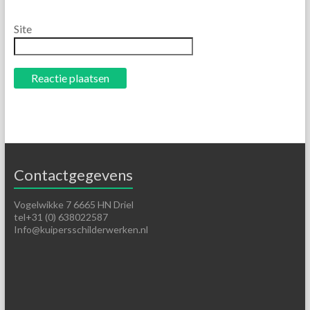
Site
Contactgegevens
Vogelwikke 7 6665 HN Driel
tel+31 (0) 638022587
Info@kuipersschilderwerken.nl